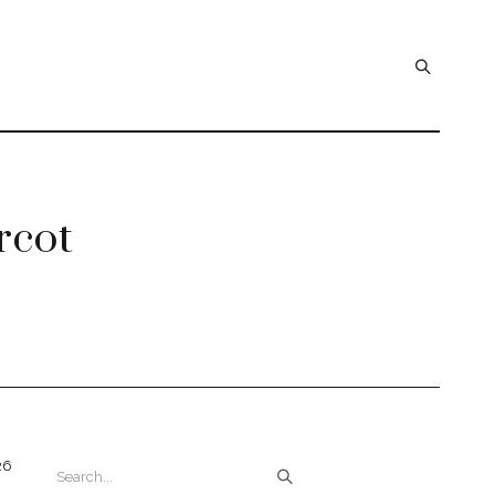
rcot
26