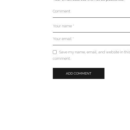
Comment
Your name
*
Your email
*
Save my name, email, and website in this 
comment.