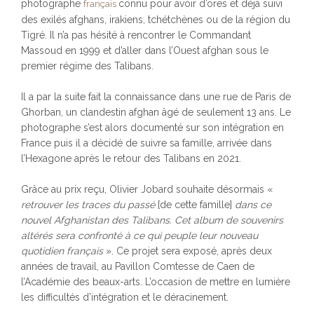
photographe
connu pour avoir d’ores et déjà suivi
français
des exilés afghans, irakiens, tchétchènes ou de la région du
Tigré. Il n’a pas hésité à rencontrer le Commandant
Massoud en 1999 et d’aller dans l’Ouest afghan sous le
premier régime des Talibans.
Il a par la suite fait la connaissance dans une rue de Paris de
Ghorban, un clandestin afghan âgé de seulement 13 ans. Le
photographe s’est alors documenté sur son intégration en
France puis il a décidé de suivre sa famille, arrivée dans
l’Hexagone après le retour des Talibans en 2021.
Grâce au prix reçu, Olivier Jobard souhaite désormais «
retrouver les traces du passé
[de cette famille]
dans ce
nouvel Afghanistan des Talibans. Cet album de souvenirs
altérés sera confronté à ce qui peuple leur nouveau
quotidien français
». Ce projet sera exposé, après deux
années de travail, au Pavillon Comtesse de Caen de
l’Académie des beaux-arts. L’occasion de mettre en lumière
les difficultés d’intégration et le déracinement.