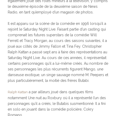
également joué des rôles mineurs à la télévision, y compris
le deuxième épisode de la deuxième saison de News
Radio, en tant qu’employé d’un magasin de photos.
Il est apparu sur la scène de la comédie en 1996 lorsqu’il a
rejoint le Saturday Night Live. Faisant partie d’un casting qui
comprenait les futures superstars de la comédie Will
Ferrell et Tracy Morgan, au cours des saisons suivantes, il a
joué aux côtés de Jimmy Fallon et Tina Fey. Christopher
Ralph Kattan a passé sept ans à faire des représentations au
Saturday Night Live. Au cours de ces années, il représentait
certains personnages qu’il a lui-même créés. Au nombre de
ses personnages les plus récurrents figurent Mango, une
danseuse exotique, un singe sauvage nommé M. Peepers et
plus particulièrement, la moitié des frères Butabi.
a par ailleurs joué dans quelques films
Ralph Kattan
notamment Une nuit au Roxbury où il a représenté l’un des
personnages qu’il a créés, le Butabis susmentionné. Il a fini
en solo en jouant dans la comédie policière, Cokry
Romano.