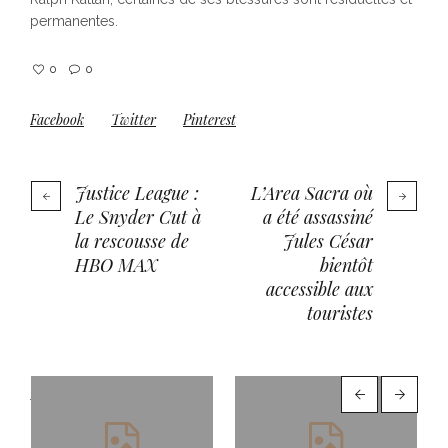
permanentes.
0
0
Facebook
Twitter
Pinterest
Justice League :
L’Area Sacra où
Le Snyder Cut à
a été assassiné
la rescousse de
Jules César
HBO MAX
bientôt
accessible aux
touristes
More posts