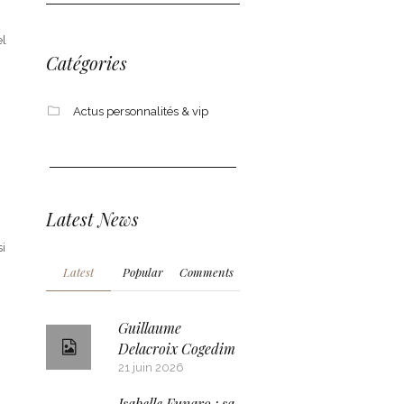
el
Catégories
Actus personnalités & vip
Latest News
si
Latest
Popular
Comments
Guillaume
Delacroix Cogedim
21 juin 2026
Isabelle Funaro : sa