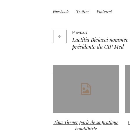
Facebook
Twitter
Pinterest
Previous
Laetitia Biciacci nommée
présidente du CIP Med
More posts
Tina Turner parle de sa pratique
C
bouddhiste