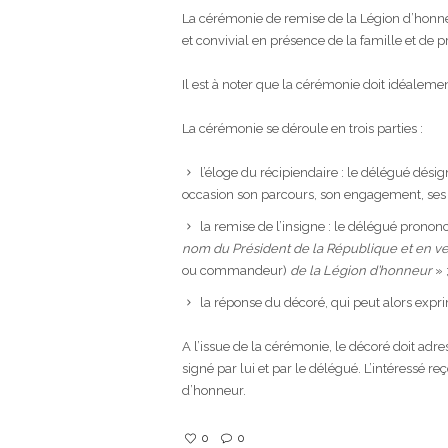
La cérémonie de remise de la Légion d’honne
et convivial en présence de la famille et de p
Il est à noter que la cérémonie doit idéaleme
La cérémonie se déroule en trois parties :
l’éloge du récipiendaire : le délégué dés
occasion son parcours, son engagement, ses m
la remise de l’insigne : le délégué pronon
nom du Président de la République et en ver
ou commandeur)
de la Légion d’honneur
» 
la réponse du décoré, qui peut alors exp
A l’issue de la cérémonie, le décoré doit adr
signé par lui et par le délégué. L’intéressé re
d’honneur.
0
0