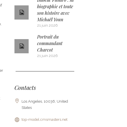
if
biographie et toute
son histoire avec
Michaël Youn
n.
21 juin 2026
Portrait du
commandant
Charcot
21 juin 2026
ier
Contacts
t
Los Angeles, 10036, United
States
top-model.cmsmasters.net