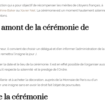
ction qui a pour objectif de récompenser les mérites de citoyens français, à
phine Baker
ou
Xavier Niel
. La cérémonie est un moment hautement solenn
ntons.
 amont de la cérémonie de
eur, il convient de choisir un délégué et d’en informer l’administration de la
remettra l’insigne le jour J.
la date et le lieu de la cérémonie. Il est en effet possible de l’organiser aus
’il respecte la solennité et le prestige de l’Ordre.
llerie et à acheter la décoration, auprès de la Monnaie de Paris ou d’un
 une insigne sans en avoir le droit fait l’objet de poursuites.
e la cérémonie