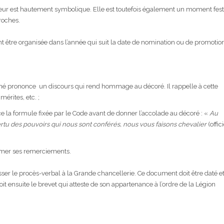
ur est hautement symbolique. Elle est toutefois également un moment fest
roches.
nt être organisée dans l’année qui suit la date de nomination ou de promotio
igné prononce un discours qui rend hommage au décoré. Il rappelle à cette
érites, etc. ;
ce la formule fixée par le Code avant de donner l’accolade au décoré : «
Au
tu des pouvoirs qui nous sont conférés, nous vous faisons chevalier
(offic
;
rimer ses remerciements.
esser le procès-verbal à la Grande chancellerie. Ce document doit être daté e
çoit ensuite le brevet qui atteste de son appartenance à l’ordre de la Légion