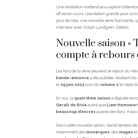
Une révélation inattendue a captivé l’attenti
off est en cours. L’excitation grandit pour la 
plus de cela, une nouvelle série fascinante, q
interview avec Dolph Lundgren. Détails.
Nouvelle saison « T
compte à rebour
Les fans de la série peuvent se réjouir du ret
bande-annonce
a été publiée, révélant les
le
29 juin 2023
suivi du
volume 2
en date d
En sus, la
quatrième saison
a déjà été an
Geralt de Rivia
avant que
Liam Hemswor
beaucoup d’encres
auprès des fans, mais 
Dans cette nouvelle saison, Geralt tentera de
notamment des
monarques
, des
mages
et 