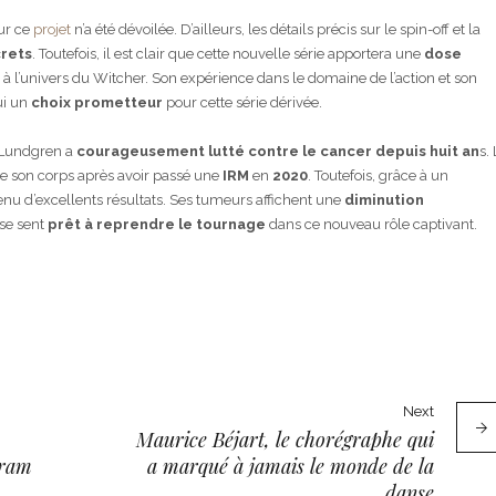
ur ce
projet
n’a été dévoilée. D’ailleurs, les détails précis sur le spin-off et la
rets
. Toutefois, il est clair que cette nouvelle série apportera une
dose
à l’univers du Witcher. Son expérience dans le domaine de l’action et son
ui un
choix prometteur
pour cette série dérivée.
e Lundgren a
courageusement lutté contre le cancer depuis huit an
s.
 de son corps après avoir passé une
IRM
en
2020
. Toutefois, grâce à un
btenu d’excellents résultats. Ses tumeurs affichent une
diminution
 se sent
prêt à reprendre le tournage
dans ce nouveau rôle captivant.
Next
Maurice Béjart, le chorégraphe qui
gram
a marqué à jamais le monde de la
danse