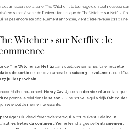
on des amateurs de la série “The Witcher” : le tournage d’un tout nouveau spi
troisième saison à venir de l’univers fantastique de The Witcher sur Netflix. En
ui n’a pas encore été officiellement annoncée, vient d’être révélée lors d’une
he Witcher » sur Netflix : le
s commence
our de
The Witcher
sur
Netflix
dans quelques semaines. Une
nouvelle
dates de sortie
des deux volumes de la
saison 3
. Le
volume 1
sera diffu
u
27 juillet prochain
.
noncée. Malheureusement,
Henry Cavill
joue son
dernier rôle
en tant que
th
ne prenne le relai dans la
saison 4
. Une nouvelle qui a déjà
fait couler
qui reste tout de même intéressante.
protéger Ciri
des différents dangers qui la poursuivent. Cela inclut
d’
autres bêtes du continent
.
Yennefer
, chargée de l’
entraînement