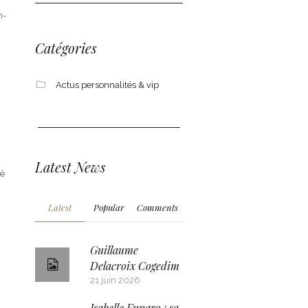
n-
Catégories
Actus personnalités & vip
Latest News
sé
Latest
Popular
Comments
Guillaume
Delacroix Cogedim
21 juin 2026
Isabelle Funaro : sa