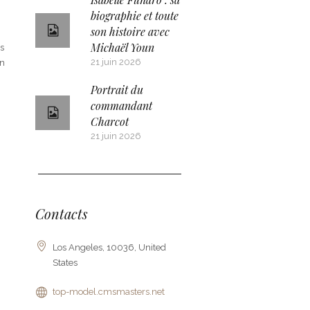
biographie et toute
son histoire avec
Michaël Youn
ts
21 juin 2026
on
Portrait du
commandant
Charcot
21 juin 2026
Contacts
Los Angeles, 10036, United
States
top-model.cmsmasters.net