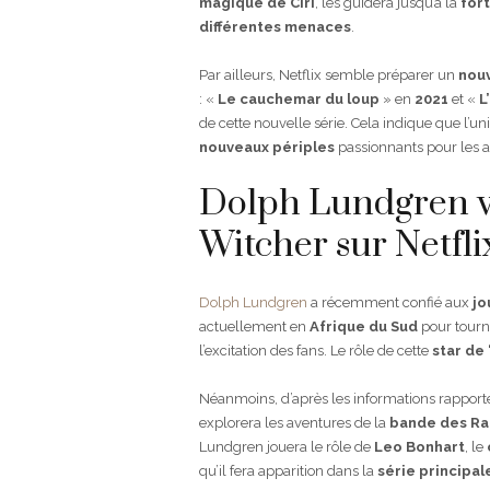
magique de Ciri
, les guidera jusqu’à la
for
différentes menaces
.
Par ailleurs, Netflix semble préparer un
nouv
: «
Le cauchemar du loup
» en
2021
et «
L
de cette nouvelle série. Cela indique que l’
nouveaux périples
passionnants pour les a
Dolph Lundgren va
Witcher sur Netfli
Dolph Lundgren
a récemment confié aux
jo
actuellement en
Afrique du Sud
pour tour
l’excitation des fans. Le rôle de cette
star de
Néanmoins, d’après les informations rapport
explorera les aventures de la
bande des Ra
Lundgren jouera le rôle de
Leo Bonhart
, le
qu’il fera apparition dans la
série principal