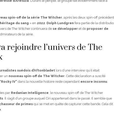
teresse d’Aretuza
. Durant le périple, le groupe fait évidemment face à
eau spin-off
de la série The Witcher
, après les deux spin-off précéden
’héritage du sang
» en
2022
.
Dolph Lundgren
fera partie de la distributi
univers de The Witcher continuera de
se développer
et de
proposer de
dmirateurs de la série.
 rejoindre l’univers de The
x
urnalistes suédois d’Aftonbladet
lors d’une interview qu’il était
ner un
nouveau spin-off de The Witcher
. Cette déclaration a suscité
 “Rocky IV”
dans la nouvelle histoire reste cependant
encore inconnu
.
ées par
Redanian Intelligence
, le nouveau spin-off de The Witcher
ts
. Il s’agit d’un groupe auquel Ciri appartenait dans le passé. Il semble que
chasseur de primes
qui se met en quête de capturer cette bande. Cela dit
e
.